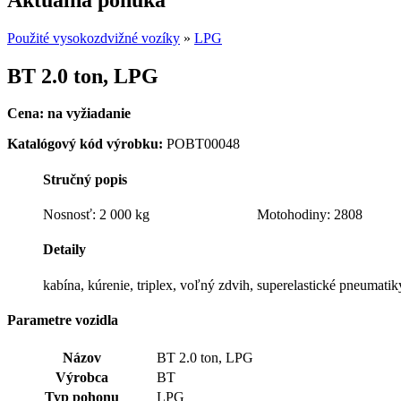
Použité vysokozdvižné vozíky
»
LPG
BT 2.0 ton, LPG
Cena: na vyžiadanie
Katalógový kód výrobku:
POBT00048
Stručný popis
Nosnosť: 2 000 kg Motohodiny: 2808
Detaily
kabína, kúrenie, triplex, voľný zdvih, superelastické pneumatik
Parametre vozidla
Názov
BT 2.0 ton, LPG
Výrobca
BT
Typ pohonu
LPG