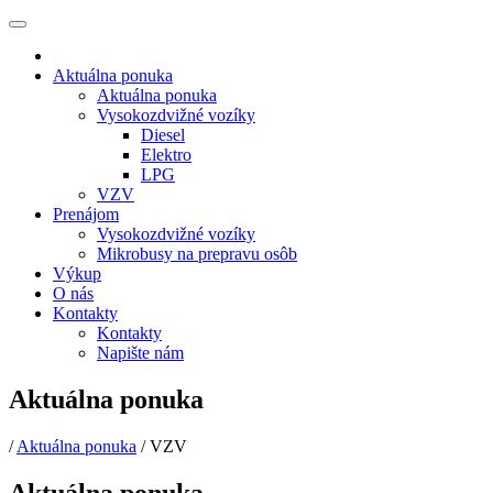
Aktuálna ponuka
Aktuálna ponuka
Vysokozdvižné vozíky
Diesel
Elektro
LPG
VZV
Prenájom
Vysokozdvižné vozíky
Mikrobusy na prepravu osôb
Výkup
O nás
Kontakty
Kontakty
Napište nám
Aktuálna ponuka
/
Aktuálna ponuka
/
VZV
Aktuálna ponuka