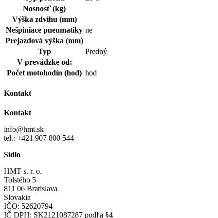
Nosnosť (kg)
Výška zdvihu (mm)
Nešpiniace pneumatiky
ne
Prejazdová výška (mm)
Typ
Predný
V prevádzke od:
Počet motohodín (hod)
hod
Kontakt
Kontakt
info@hmt.sk
tel.: +421 907 800 544
Sídlo
HMT s. r. o.
Tolstého 5
811 06 Bratislava
Slovakia
IČO: 52620794
IČ DPH: SK2121087287 podľa §4