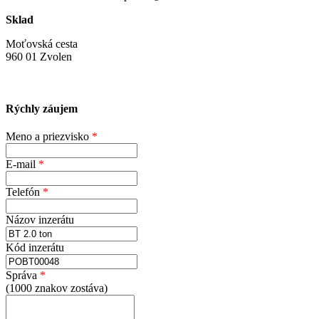
Sklad
Moťovská cesta
960 01 Zvolen
Rýchly záujem
Meno a priezvisko
*
E-mail
*
Telefón
*
Názov inzerátu
Kód inzerátu
Správa
*
(
1000
znakov zostáva)