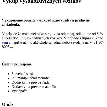
Výkup vysokozdvižných vozíkov
Vykupujeme použité vysokozdvižné vozíky a prídavné
zariadenia.
V prípade že máte niekoľko strojov na odpredaj, odkúpime od Vás
aj celú flotilu vysokozdvižných vozíkov. V prípade záujmu kliknite
sem
a napíšte nám o aké stroje sa jedná alebo zavolajte na +421 907
800544.
Ďalej vykupujeme:
Stavebné stroje
Inú manipulačnú techniku
Dodávky na prevoz ľudí
Dodávky na prevoz materiálu
Vyklápače
O nás