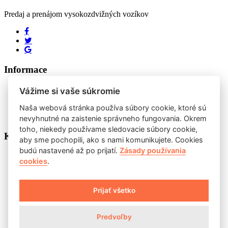
Predaj a prenájom vysokozdvižných vozíkov
Informace
Mapa webu
Vážime si vaše súkromie
Ochrana osobných údajov
O cookies
Naša webová stránka používa súbory cookie, ktoré sú
Hledat
nevyhnutné na zaistenie správneho fungovania. Okrem
toho, niekedy používame sledovacie súbory cookie,
Kontakt
aby sme pochopili, ako s nami komunikujete. Cookies
budú nastavené až po prijatí.
Zásady používania
HMT s. r. o. ,Tolstého 5 811 06 Bratislava
cookies
.
+421 907 800544
Prijať všetko
info@hmt.sk
Predvoľby