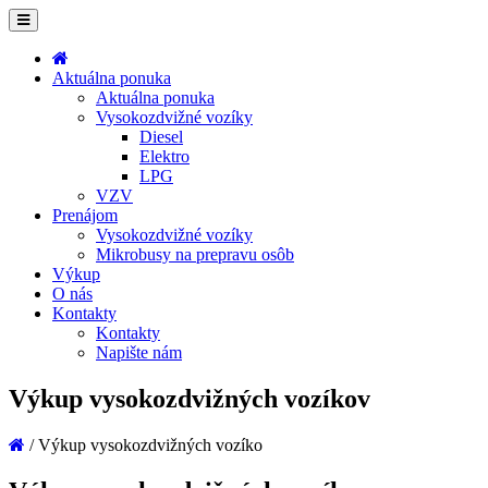
Aktuálna ponuka
Aktuálna ponuka
Vysokozdvižné vozíky
Diesel
Elektro
LPG
VZV
Prenájom
Vysokozdvižné vozíky
Mikrobusy na prepravu osôb
Výkup
O nás
Kontakty
Kontakty
Napište nám
Výkup vysokozdvižných vozíkov
/
Výkup vysokozdvižných vozíko