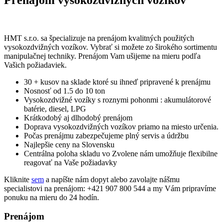
HMT s.r.o. sa špecializuje na prenájom kvalitných použitých
vysokozdvižných vozíkov. Vybrať si možete zo širokého sortimentu
manipulačnej techniky. Prenájom Vam ušijeme na mieru podľa
Vašich požiadaviek.
30 + kusov na sklade ktoré su ihneď pripravené k prenájmu
Nosnosť od 1.5 do 10 ton
Vysokozdvižné vozíky s roznymi pohonmi : akumulátorové
batérie, diesel, LPG
Krátkodobý aj dlhodobý prenájom
Doprava vysokozdvižných vozíkov priamo na miesto určenia.
Počas prenájmu zabezpečujeme plný servis a údržbu
Najlepšie ceny na Slovensku
Centrálna poloha skladu vo Zvolene nám umožňuje flexibilne
reagovať na Vaše požiadavky
Kliknite
sem
a napíšte nám dopyt alebo zavolajte nášmu
specialistovi na prenájom: +421 907 800 544 a my Vám pripravíme
ponuku na mieru do 24 hodín.
Prenájom