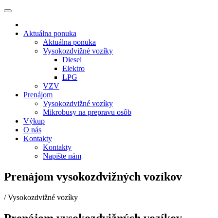
Aktuálna ponuka
Aktuálna ponuka
Vysokozdvižné vozíky
Diesel
Elektro
LPG
VZV
Prenájom
Vysokozdvižné vozíky
Mikrobusy na prepravu osôb
Výkup
O nás
Kontakty
Kontakty
Napište nám
Prenájom vysokozdvižných vozíkov
/
Vysokozdvižné vozíky
Prenájom vysokozdvižných vozíkov