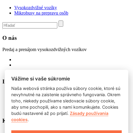
Vysokozdvižné vozíky
Mikrobusy na prepravu osôb
O nás
Predaj a prenájom vysokozdvižných vozíkov
Vážime si vaše súkromie
Informace
Naša webová stránka používa súbory cookie, ktoré sú
Mapa webu
nevyhnutné na zaistenie správneho fungovania. Okrem
Ochrana osobných údajov
toho, niekedy používame sledovacie súbory cookie,
O cookies
aby sme pochopili, ako s nami komunikujete. Cookies
Hledat
budú nastavené až po prijatí.
Zásady používania
cookies
.
Kontakt
HMT s. r. o. ,Tolstého 5 811 06 Bratislava