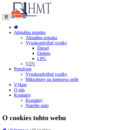
Aktuálna ponuka
Aktuálna ponuka
Vysokozdvižné vozíky
Diesel
Elektro
LPG
VZV
Prenájom
Vysokozdvižné vozíky
Mikrobusy na prepravu osôb
Výkup
O nás
Kontakty
Kontakty
Napište nám
O cookies tohto webu