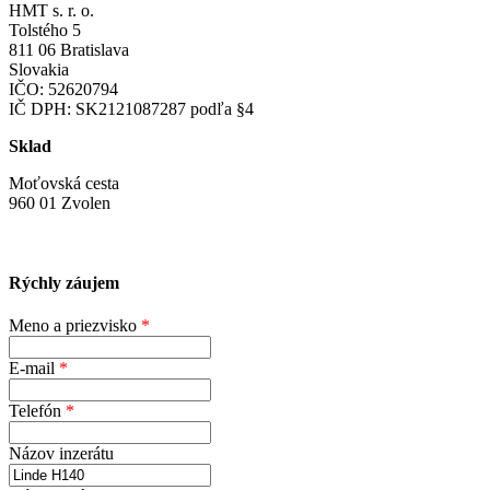
HMT s. r. o.
Tolstého 5
811 06 Bratislava
Slovakia
IČO: 52620794
IČ DPH: SK2121087287 podľa §4
Sklad
Moťovská cesta
960 01 Zvolen
Rýchly záujem
Meno a priezvisko
*
E-mail
*
Telefón
*
Názov inzerátu