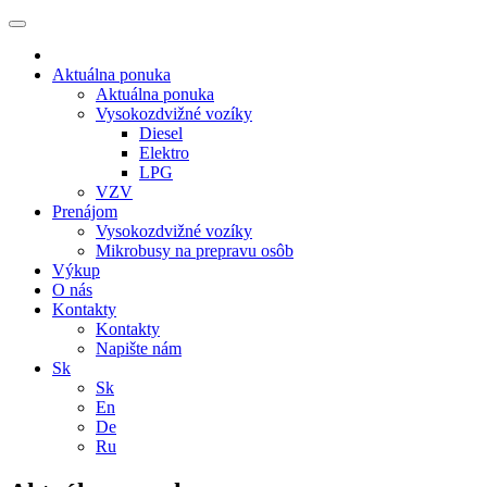
Aktuálna ponuka
Aktuálna ponuka
Vysokozdvižné vozíky
Diesel
Elektro
LPG
VZV
Prenájom
Vysokozdvižné vozíky
Mikrobusy na prepravu osôb
Výkup
O nás
Kontakty
Kontakty
Napište nám
Sk
Sk
En
De
Ru